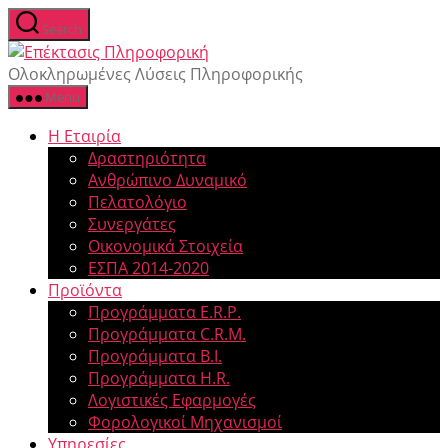
Search
Ολοκληρωμένες Λύσεις Πληροφορικής
Menu
Η Εταιρία
Δραστηριότητα
Ανθρώπινο Δυναμικό
Πελατολόγιο
Συνεργάτες
Οικονομικά Στοιχεία
ΕΣΠΑ 2014-2020
Προϊόντα
Προγράμματα E.R.P.
Προγράμματα C.R.M.
Προγράμματα B.I.
Προγράμματα H.R.
Λογιστικές Εφαρμογές
Φορολογικοί Μηχανισμοί
Υπηρεσίες