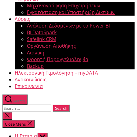
Μηχανογράφηση Επιχειρήσεων
Εγκατάσταση και Υποστήριξη Δικτύων
Λύσεις
Ανάλυση Δεδομένων με το Power BI
BI DataSpark
Safelink CRM
Οργάνωση Αποθήκης
Λιανική
Φορητή Παραγγελιοληψία
Backup
Ηλεκτρονική Τιμολόγηση – myDATA
Ανακοινώσεις
Επικοινωνία
Search
Close Menu
Η Εταιρία