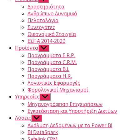
Δραστηριότητα
Ανθρώπινο Δυναμικό
Πελατολόγιο
Συνεργάτες
Οικονομικά Στοιχεία
ΕΣΠΑ 2014-2020
Προϊόντα
Προγράμματα E.R.P.
Προγράμματα C.R.M.
Προγράμματα B.I.
Προγράμματα H.R.
Λογιστικές Εφαρμογές
Φορολογικοί Μηχανισμοί
Υπηρεσίες
Μηχανογράφηση Επιχειρήσεων
Εγκατάσταση και Υποστήριξη Δικτύων
Λύσεις
Ανάλυση Δεδομένων με το Power BI
BI DataSpark
Safelink CRM